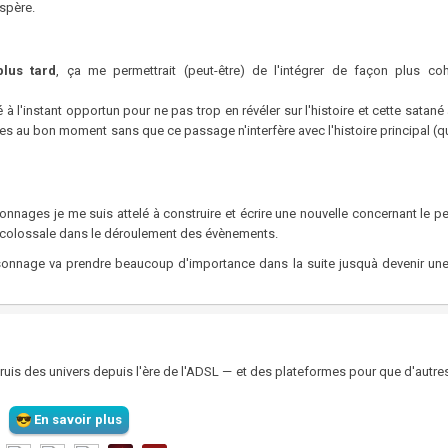
espère.
lus tard
, ça me permettrait (peut-être) de l'intégrer de façon plus co
é à l'instant opportun pour ne pas trop en révéler sur l'histoire et cette satané
oses au bon moment sans que ce passage n'interfère avec l'histoire principal (qu
sonnages je me suis attelé à construire et écrire une nouvelle concernant le 
e colossale dans le déroulement des évènements.
ersonnage va prendre beaucoup d'importance dans la suite jusquà devenir un
struis des univers depuis l'ère de l'ADSL — et des plateformes pour que d'autre
En savoir plus