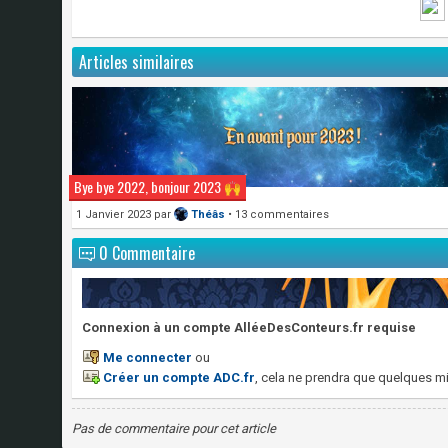
Articles similaires
Bye bye 2022, bonjour 2023
1 Janvier 2023
par
Théâs
• 13 commentaires
0 Commentaire
Connexion à un compte AlléeDesConteurs.fr requise
Me connecter
ou
Créer un compte ADC.fr
, cela ne prendra que quelques mi
Pas de commentaire pour cet article