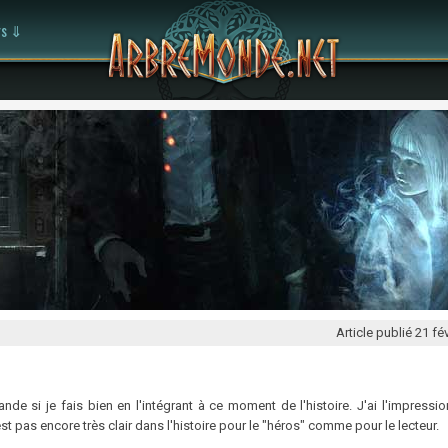
rs ⇓
Article publié
21 fé
 si je fais bien en l'intégrant à ce moment de l'histoire. J'ai l'impression
t pas encore très clair dans l'histoire pour le "héros" comme pour le lecteur.