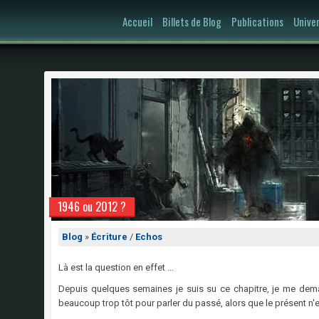
Accueil
Billets de Blog
Publications
Unive
1946 ou 2012 ?
Blog
»
Écriture
/
Echos
Là est la question en effet ...
Depuis quelques semaines je suis su ce chapitre, je me demande
beaucoup trop tôt pour parler du passé, alors que le présent n'es