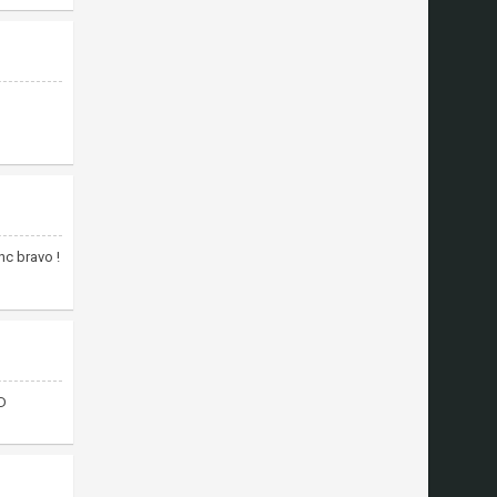
nc bravo !
:D