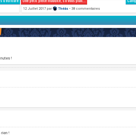
 d'écriture
Une petit pièce maudite, s'il vous plaît...
Camps
12 Juillet 2017
par
Théâs
• 38 commentaires
nutes !
 rien !