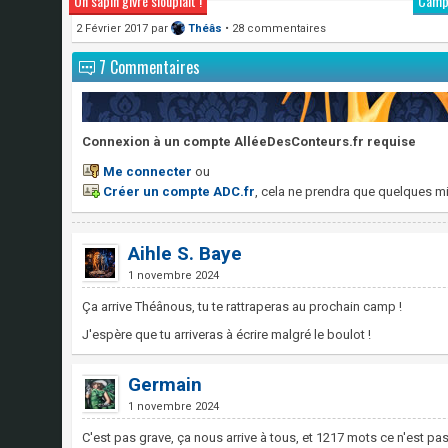
Un sapin givré siouplait !
Camps
2 Février 2017
par
Théâs
• 28 commentaires
7 Commentaires
Connexion à un compte AlléeDesConteurs.fr requise
Me connecter
ou
Créer un compte ADC.fr
, cela ne prendra que quelques mi
Aihle S. Baye
1 novembre 2024
Ça arrive Théânous, tu te rattraperas au prochain camp !
J'espère que tu arriveras à écrire malgré le boulot !
Germain
1 novembre 2024
C'est pas grave, ça nous arrive à tous, et 1217 mots ce n'est pas