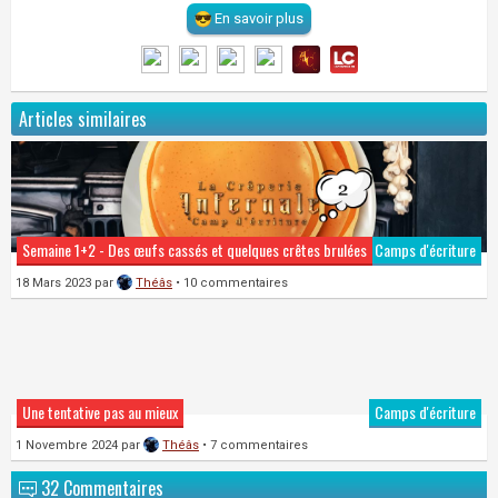
En savoir plus
Articles similaires
Semaine 1+2 - Des œufs cassés et quelques crêtes brulées
Camps d'écriture
18 Mars 2023
par
Théâs
• 10 commentaires
Une tentative pas au mieux
Camps d'écriture
1 Novembre 2024
par
Théâs
• 7 commentaires
32 Commentaires