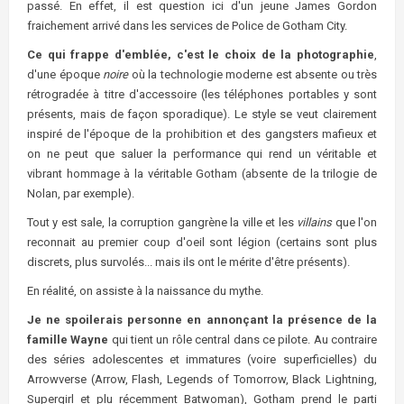
passé. En effet, il est question ici d'un jeune James Gordon
fraichement arrivé dans les services de Police de Gotham City.
Ce qui frappe d'emblée, c'est le choix de la photographie
,
d'une époque
noire
où la technologie moderne est absente ou très
rétrogradée à titre d'accessoire (les téléphones portables y sont
présents, mais de façon sporadique). Le style se veut clairement
inspiré de l'époque de la prohibition et des gangsters mafieux et
on ne peut que saluer la performance qui rend un véritable et
vibrant hommage à la véritable Gotham (absente de la trilogie de
Nolan, par exemple).
Tout y est sale, la corruption gangrène la ville et les
villains
que l'on
reconnait au premier coup d'oeil sont légion (certains sont plus
discrets, plus survolés... mais ils ont le mérite d'être présents).
En réalité, on assiste à la naissance du mythe.
Je ne spoilerais personne en annonçant la présence de la
famille Wayne
qui tient un rôle central dans ce pilote. Au contraire
des séries adolescentes et immatures (voire superficielles) du
Arrowverse (Arrow, Flash, Legends of Tomorrow, Black Lightning,
Supergirl et plu récemment Batwoman), Gotham prend le parti