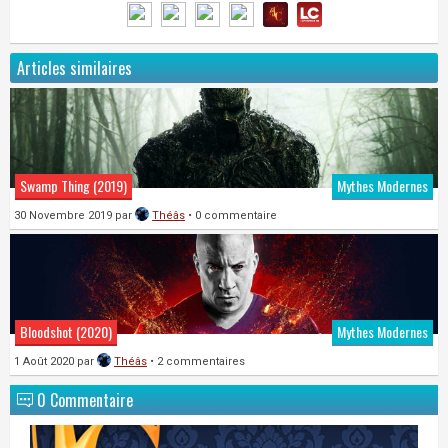
Articles similaires
Swamp Thing (2019)
Mythes Modernes
30 Novembre 2019
par
Théâs
• 0 commentaire
Bloodshot (2020)
Mythes Modernes
1 Août 2020
par
Théâs
• 2 commentaires
0 Commentaire